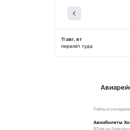
11 авг, вт
перелёт туда
Авиарей
Рейсы в соседние
Авиабилеты
Хо
83
км до
Белгоро