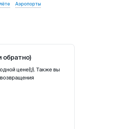
лёте
Аэропорты
и обратно)
одной цене🙌. Также вы
у возвращения