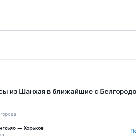
сы из Шанхая в ближайшие с Белгородо
 города
нгкьяо
—
Харьков
П
да