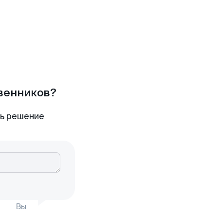
твенников?
ть решение
Вы