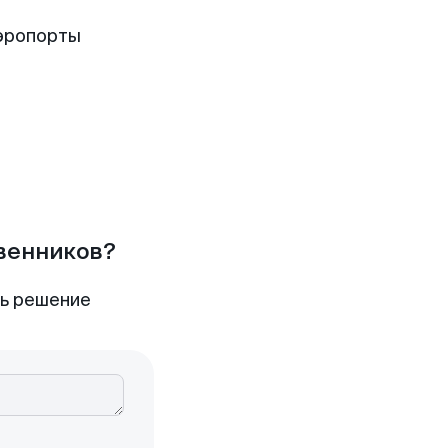
эропорты
твенников?
ть решение