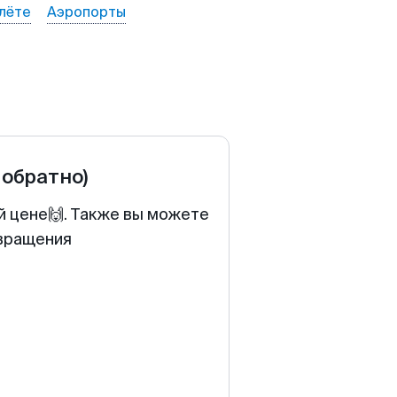
лёте
Аэропорты
 обратно)
й цене🙌. Также вы можете
звращения