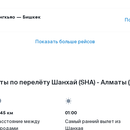
нгкьяо
—
Бишкек
П
Показать больше рейсов
ты по перелёту Шанхай (SHA) - Алматы (
145 км
01:00
асстояние между
Самый ранний вылет из
ородами
Шанхая