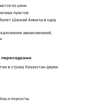
аются по цене.
нечных пунктов.
 билет Шанхай Алматы в одну
редложения авиакомпаний,
ы.
с пересадками
том в страну Казахстан двумя
йсы и лоукосты.