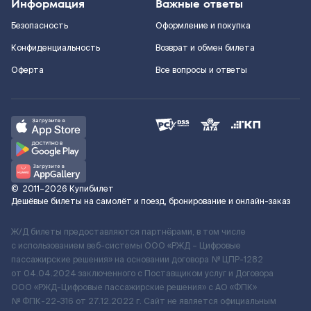
Информация
Важные ответы
Безопасность
Оформление и покупка
Конфиденциальность
Возврат и обмен билета
Оферта
Все вопросы и ответы
©
2011–2026
Купибилет
Дешёвые билеты на самолёт и поезд, бронирование и онлайн-заказ
Ж/Д билеты предоставляются партнёрами, в том числе
с использованием веб-системы ООО «РЖД – Цифровые
пассажирские решения» на основании договора № ЦПР-1282
от 04.04.2024 заключенного с Поставщиком услуг и Договора
ООО «РЖД-Цифровые пассажирские решения» c АО «ФПК»
№ ФПК-22-316 от 27.12.2022 г. Сайт не является официальным