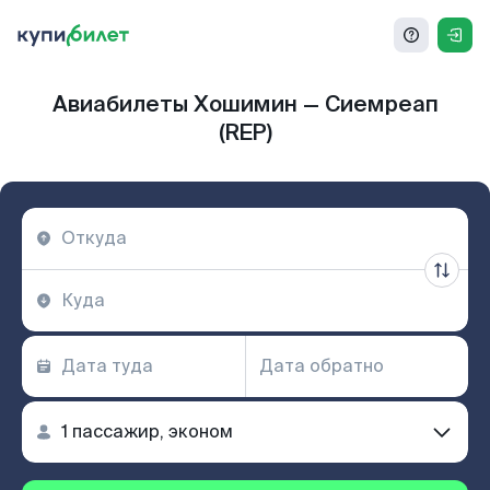
Авиабилеты Хошимин — Сиемреап
(REP)