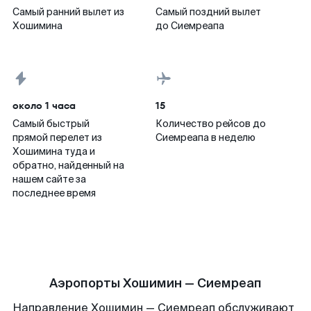
Самый ранний вылет из
Самый поздний вылет
Хошимина
до Сиемреапа
около 1 часа
15
Самый быстрый
Количество рейсов до
прямой перелет из
Сиемреапа в неделю
Хошимина туда и
обратно, найденный на
нашем сайте за
последнее время
Аэропорты Хошимин — Сиемреап
Направление Хошимин — Сиемреап обслуживают