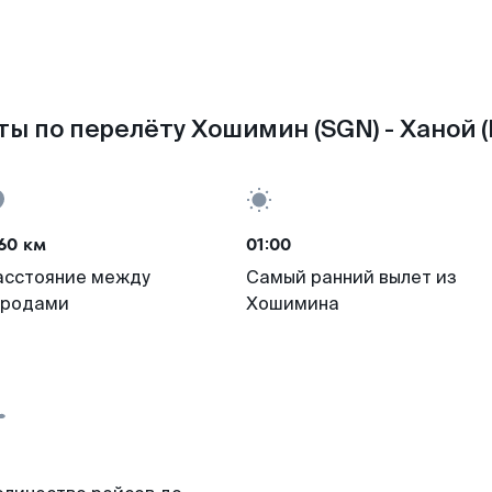
ы по перелёту Хошимин (SGN) - Ханой 
60 км
01:00
асстояние между
Самый ранний вылет из
ородами
Хошимина