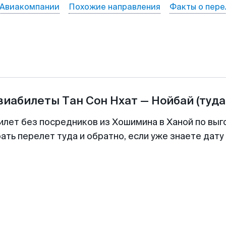
Авиакомпании
Похожие направления
Факты о пере
авиабилеты
Тан Сон Нхат
—
Нойбай
(туда
илет без посредников из Хошимина в Ханой по выг
ть перелет туда и обратно, если уже знаете дат