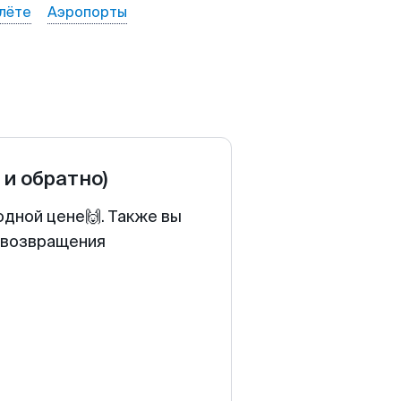
лёте
Аэропорты
 и обратно)
одной цене🙌. Также вы
у возвращения