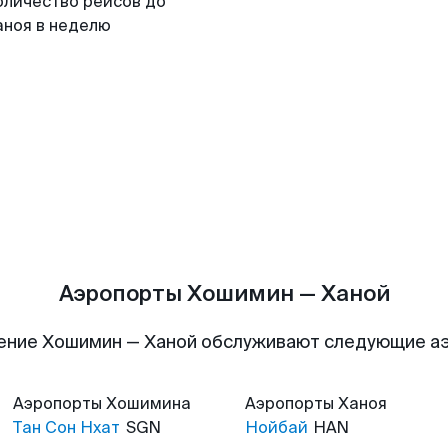
оличество рейсов до
аноя в неделю
Аэропорты Хошимин — Ханой
ение Хошимин — Ханой обслуживают следующие а
Аэропорты
Хошимина
Аэропорты
Ханоя
Тан Сон Нхат
SGN
Нойбай
HAN