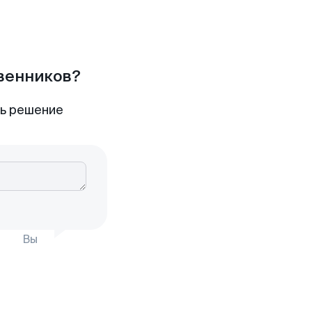
твенников?
ть решение
Вы