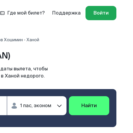
Где мой билет?
Поддержка
Войти
в Хошимин - Ханой
AN)
 даты вылета, чтобы
 в Ханой недорого.
Найти