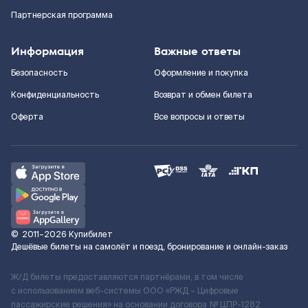
Партнерская программа
Информация
Важные ответы
Безопасность
Оформление и покупка
Конфиденциальность
Возврат и обмен билета
Оферта
Все вопросы и ответы
©
2011–2026
Купибилет
Дешёвые билеты на самолёт и поезд, бронирование и онлайн-заказ
Ж/Д билеты предоставляются партнёрами, в том числе
с использованием веб-системы ООО «РЖД – Цифровые
пассажирские решения» на основании договора № ЦПР-1282