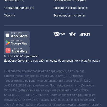
Безопасность
Оформление и покупка
Конфиденциальность
Возврат и обмен билета
Оферта
Все вопросы и ответы
©
2011–2026
Купибилет
Дешёвые билеты на самолёт и поезд, бронирование и онлайн-заказ
Ж/Д билеты предоставляются партнёрами, в том числе
с использованием веб-системы ООО «РЖД – Цифровые
пассажирские решения» на основании договора № ЦПР-1282
от 04.04.2024 заключенного с Поставщиком услуг и Договора
ООО «РЖД-Цифровые пассажирские решения» c АО «ФПК»
№ ФПК-22-316 от 27.12.2022 г. Сайт не является официальным
ресурсом ОАО «РЖД». Стоимость билетов включает сервисный
сбор. Итоговая цена отображена на экране подтверждения покупки.