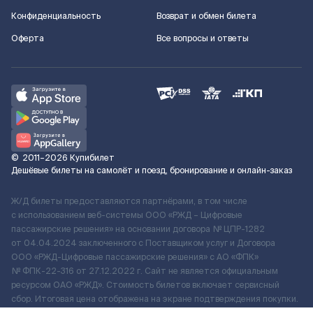
Конфиденциальность
Возврат и обмен билета
Оферта
Все вопросы и ответы
©
2011–2026
Купибилет
Дешёвые билеты на самолёт и поезд, бронирование и онлайн-заказ
Ж/Д билеты предоставляются партнёрами, в том числе
с использованием веб-системы ООО «РЖД – Цифровые
пассажирские решения» на основании договора № ЦПР-1282
от 04.04.2024 заключенного с Поставщиком услуг и Договора
ООО «РЖД-Цифровые пассажирские решения» c АО «ФПК»
№ ФПК-22-316 от 27.12.2022 г. Сайт не является официальным
ресурсом ОАО «РЖД». Стоимость билетов включает сервисный
сбор. Итоговая цена отображена на экране подтверждения покупки.