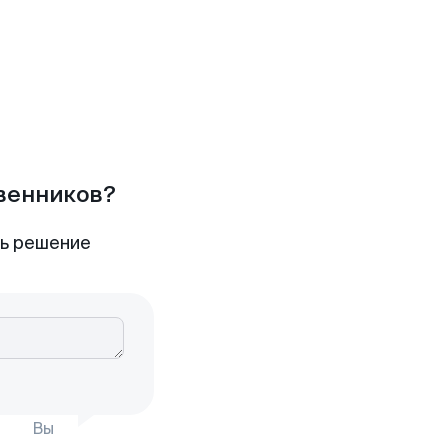
твенников?
ть решение
Вы