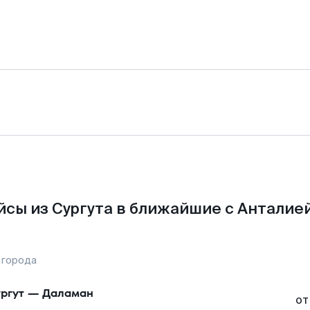
сы из Сургута в ближайшие с Анталие
 города
ргут
—
Даламан
от