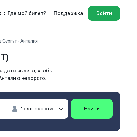
Где мой билет?
Поддержка
Войти
 Сургут - Анталия
T)
н даты вылета, чтобы
 Анталию недорого.
Найти