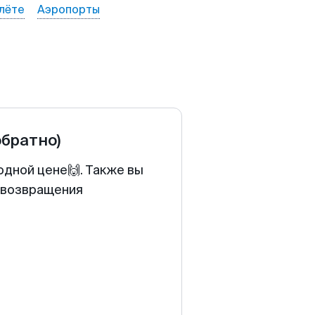
лёте
Аэропорты
обратно)
одной цене🙌. Также вы
у возвращения