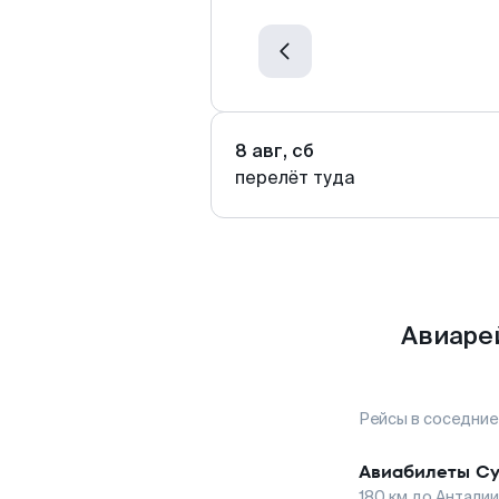
8 авг, сб
перелёт туда
Авиарей
Рейсы в соседние
Авиабилеты
Су
180
км до
Анталии