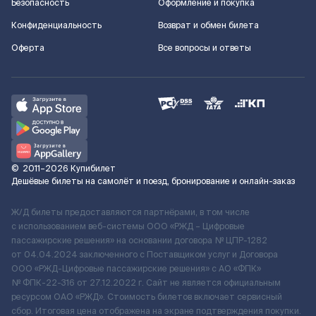
Безопасность
Оформление и покупка
Конфиденциальность
Возврат и обмен билета
Оферта
Все вопросы и ответы
©
2011–2026
Купибилет
Дешёвые билеты на самолёт и поезд, бронирование и онлайн-заказ
Ж/Д билеты предоставляются партнёрами, в том числе
с использованием веб-системы ООО «РЖД – Цифровые
пассажирские решения» на основании договора № ЦПР-1282
от 04.04.2024 заключенного с Поставщиком услуг и Договора
ООО «РЖД-Цифровые пассажирские решения» c АО «ФПК»
№ ФПК-22-316 от 27.12.2022 г. Сайт не является официальным
ресурсом ОАО «РЖД». Стоимость билетов включает сервисный
сбор. Итоговая цена отображена на экране подтверждения покупки.