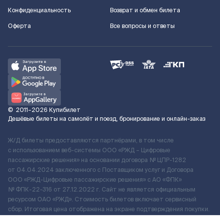
Конфиденциальность
Возврат и обмен билета
Оферта
Все вопросы и ответы
©
2011–2026
Купибилет
Дешёвые билеты на самолёт и поезд, бронирование и онлайн-заказ
Ж/Д билеты предоставляются партнёрами, в том числе
с использованием веб-системы ООО «РЖД – Цифровые
пассажирские решения» на основании договора № ЦПР-1282
от 04.04.2024 заключенного с Поставщиком услуг и Договора
ООО «РЖД-Цифровые пассажирские решения» c АО «ФПК»
№ ФПК-22-316 от 27.12.2022 г. Сайт не является официальным
ресурсом ОАО «РЖД». Стоимость билетов включает сервисный
сбор. Итоговая цена отображена на экране подтверждения покупки.
По вопросам рассмотрения обращений, жалоб, претензий граждан