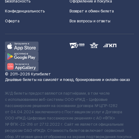
Безопасность
Оформление и покупка
Конфиденциальность
Возврат и обмен билета
Оферта
Все вопросы и ответы
©
2011–2026
Купибилет
Дешёвые билеты на самолёт и поезд, бронирование и онлайн-заказ
Ж/Д билеты предоставляются партнёрами, в том числе
с использованием веб-системы ООО «РЖД – Цифровые
пассажирские решения» на основании договора № ЦПР-1282
от 04.04.2024 заключенного с Поставщиком услуг и Договора
ООО «РЖД-Цифровые пассажирские решения» c АО «ФПК»
№ ФПК-22-316 от 27.12.2022 г. Сайт не является официальным
ресурсом ОАО «РЖД». Стоимость билетов включает сервисный
сбор. Итоговая цена отображена на экране подтверждения покупки.