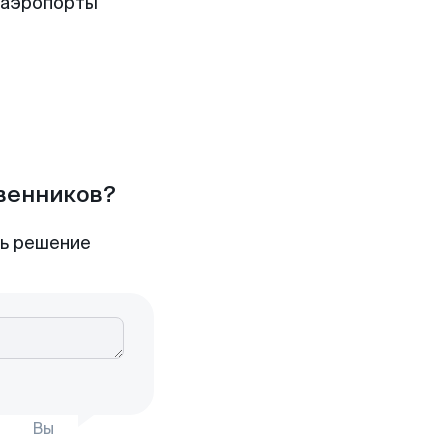
 аэропорты
твенников?
ть решение
Вы