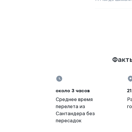
Факты
около 3 часов
21
Среднее время
Р
перелета из
г
Сантандера без
пересадок