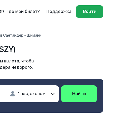
Где мой билет?
Поддержка
Войти
в Сантандер - Шимани
SZY)
ы вылета, чтобы
ндера недорого.
Найти