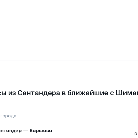
ы из Сантандера в ближайшие с Шима
 города
нтандер
—
Варшава
о