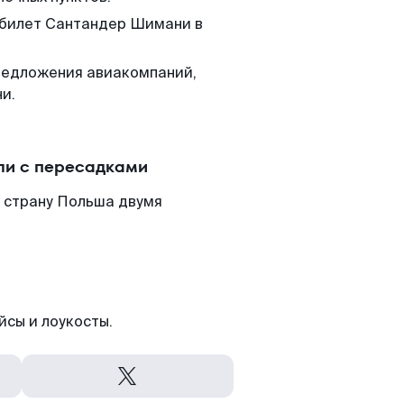
м билет Сантандер Шимани в
редложения авиакомпаний,
и.
ли с пересадками
 страну Польша двумя
йсы и лоукосты.