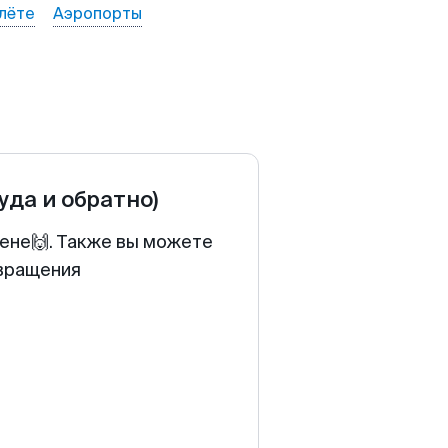
лёте
Аэропорты
туда и обратно)
цене🙌. Также вы можете
звращения