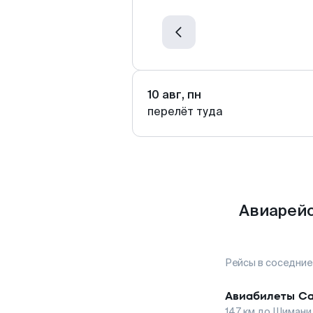
10 авг, пн
перелёт туда
Авиарейс
Рейсы в соседние
Авиабилеты
Са
147
км до
Шимани