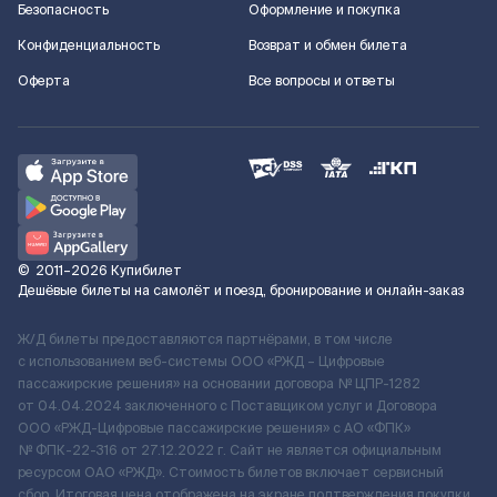
Безопасность
Оформление и покупка
Конфиденциальность
Возврат и обмен билета
Оферта
Все вопросы и ответы
©
2011–2026
Купибилет
Дешёвые билеты на самолёт и поезд, бронирование и онлайн-заказ
Ж/Д билеты предоставляются партнёрами, в том числе
с использованием веб-системы ООО «РЖД – Цифровые
пассажирские решения» на основании договора № ЦПР-1282
от 04.04.2024 заключенного с Поставщиком услуг и Договора
ООО «РЖД-Цифровые пассажирские решения» c АО «ФПК»
№ ФПК-22-316 от 27.12.2022 г. Сайт не является официальным
ресурсом ОАО «РЖД». Стоимость билетов включает сервисный
сбор. Итоговая цена отображена на экране подтверждения покупки.