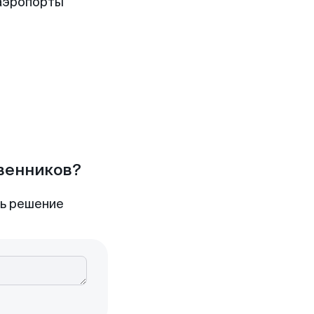
аэропорты
твенников?
ть решение