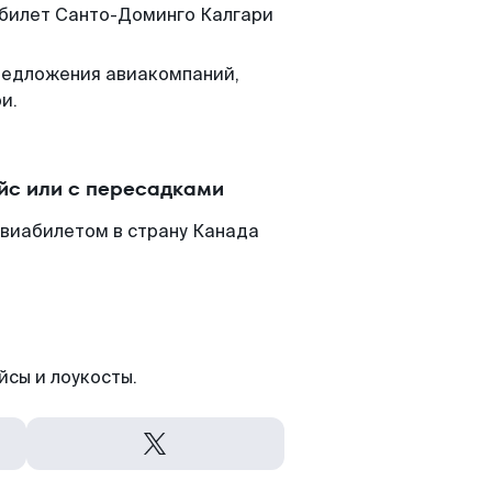
 билет Санто-Доминго Калгари
редложения авиакомпаний,
и.
йс или с пересадками
авиабилетом в страну Канада
йсы и лоукосты.