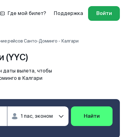
Где мой билет?
Поддержка
Войти
ние рейсов Санто-Доминго - Калгари
 (YYC)
н даты вылета, чтобы
оминго в Калгари
Найти