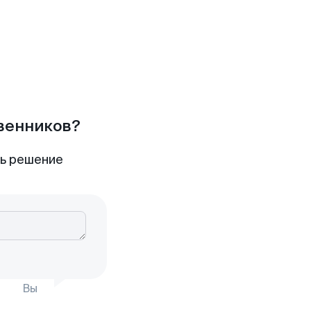
твенников?
ть решение
Вы