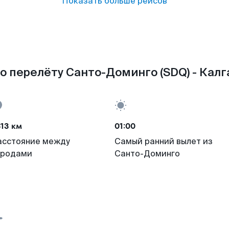
Показать больше рейсов
о перелёту Санто-Доминго (SDQ) - Калга
13 км
01:00
асстояние между
Самый ранний вылет из
ородами
Санто-Доминго