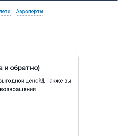
лёте
Аэропорты
а и обратно)
выгодной цене🙌. Также вы
у возвращения