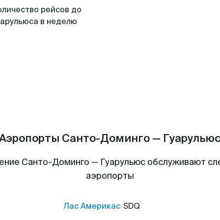
оличество рейсов до
уарульюса в неделю
Аэропорты Санто-Доминго — Гуарулью
ение Санто-Доминго — Гуарульюс обслуживают с
аэропорты
Лас Америкас
SDQ