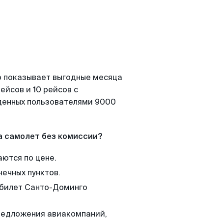
о показывает выгодные месяца
ейсов и 10 рейсов с
йденных пользователями 9000
а самолет без комиссии?
аются по цене.
нечных пунктов.
м билет Санто-Доминго
редложения авиакомпаний,