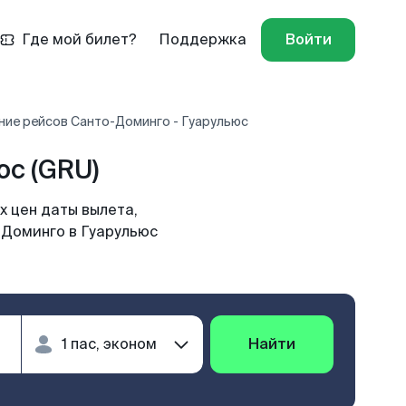
Где мой билет?
Поддержка
Войти
ние рейсов Санто-Доминго - Гуарульюс
с (GRU)
х цен даты вылета,
-Доминго в Гуарульюс
Найти