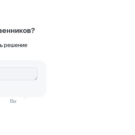
твенников?
ть решение
Вы