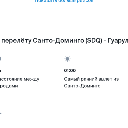
Показать больше рейсов
 перелёту Санто-Доминго (SDQ) - Гуарул
м
01:00
асстояние между
Самый ранний вылет из
ородами
Санто-Доминго