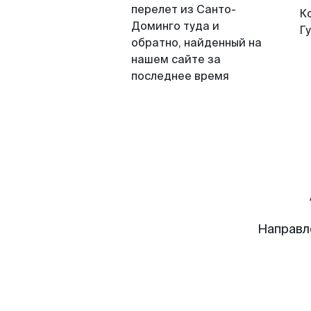
перелет из Санто-
К
Доминго туда и
Г
обратно, найденный на
нашем сайте за
последнее время
Направл