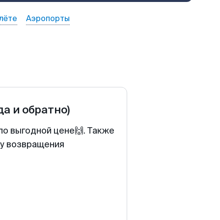
лёте
Аэропорты
да и обратно)
по выгодной цене🙌. Также
ту возвращения