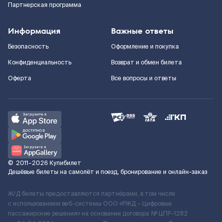
Партнерская программа
Информация
Важные ответы
Безопасность
Оформление и покупка
Конфиденциальность
Возврат и обмен билета
Оферта
Все вопросы и ответы
©
2011–2026
Купибилет
Дешёвые билеты на самолёт и поезд, бронирование и онлайн-заказ
Ж/Д билеты предоставляются партнёрами, в том числе
с использованием веб-системы ООО «РЖД – Цифровые
пассажирские решения» на основании договора № ЦПР-1282