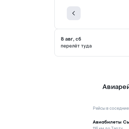
8 авг, сб
перелёт туда
Авиарей
Рейсы в соседние
Авиабилеты
Сы
116
км до
Тарту