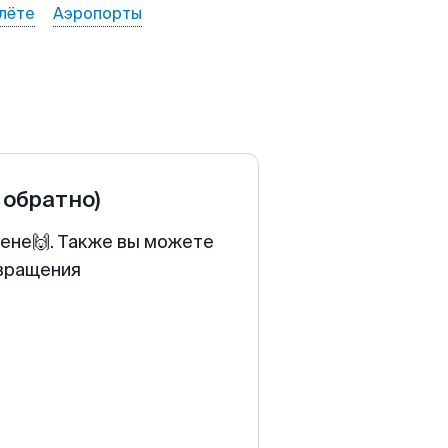
лёте
Аэропорты
 обратно)
цене🙌. Также вы можете
звращения