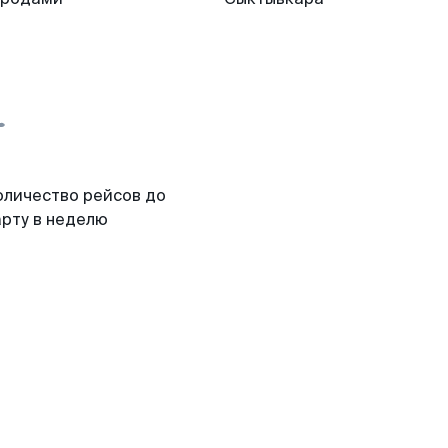
оличество рейсов до
арту в неделю