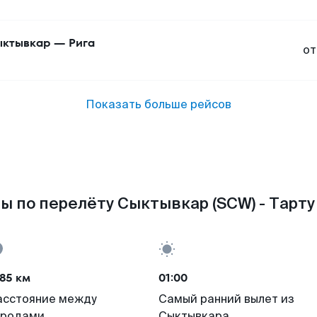
ктывкар
—
Рига
от
Показать больше рейсов
ы по перелёту Сыктывкар (SCW) - Тарту 
85 км
01:00
асстояние между
Самый ранний вылет из
ородами
Сыктывкара