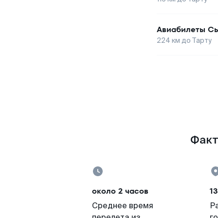
Авиабилеты
Сы
224
км до
Тарту
Факт
около 2 часов
13
Среднее время
Р
перелета из
г