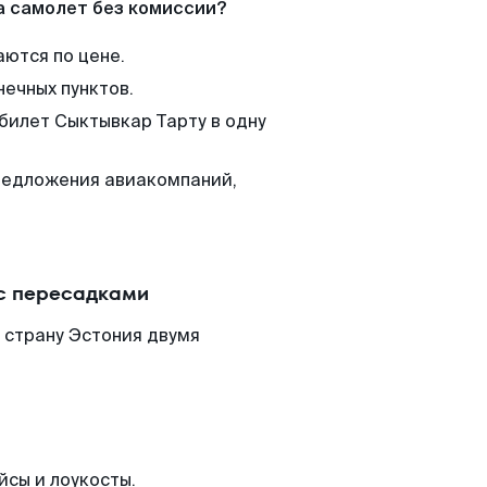
а самолет без комиссии?
аются по цене.
нечных пунктов.
 билет Сыктывкар Тарту в одну
редложения авиакомпаний,
 с пересадками
 страну Эстония двумя
йсы и лоукосты.