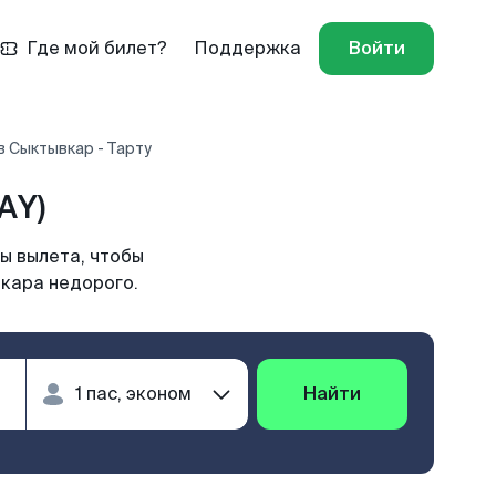
Где мой билет?
Поддержка
Войти
 Сыктывкар - Тарту
AY)
ы вылета, чтобы
вкара недорого.
Найти