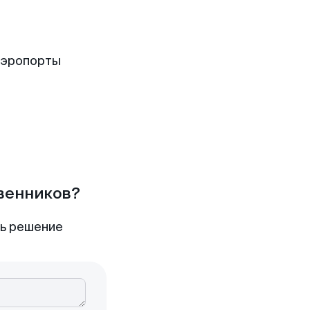
аэропорты
твенников?
ть решение