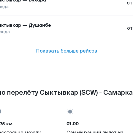
от
анда
ктывкар
—
Душанбе
от
анда
Показать больше рейсов
о перелёту Сыктывкар (SCW) - Самарка
75 км
01:00
асстояние между
Самый ранний вылет из