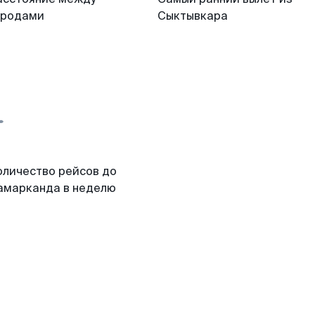
ородами
Сыктывкара
оличество рейсов до
амарканда в неделю