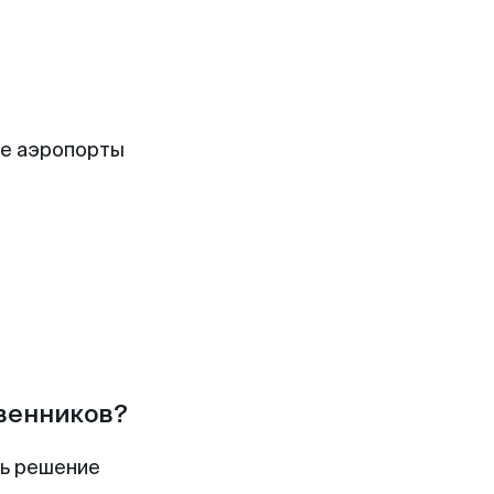
е аэропорты
твенников?
ть решение