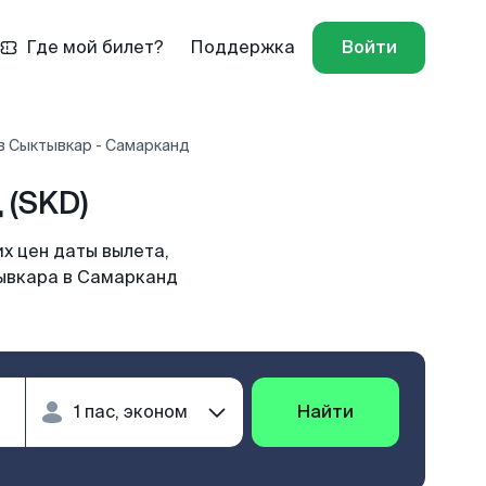
Где мой билет?
Поддержка
Войти
в Сыктывкар - Самарканд
 (SKD)
х цен даты вылета,
тывкара в Самарканд
Найти