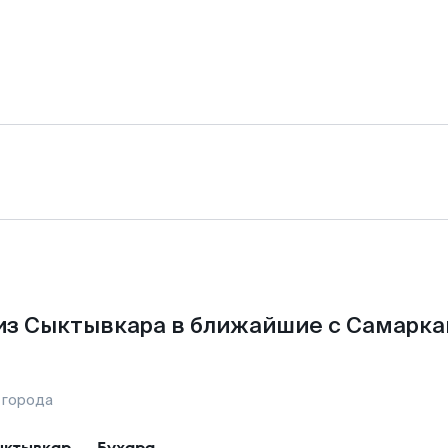
из Сыктывкара в ближайшие с Самарка
 города
ктывкар
—
Бухара