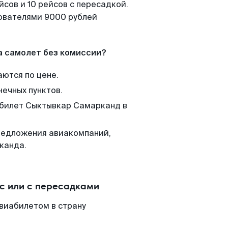
сов и 10 рейсов с пересадкой.
зователями 9000 рублей
а самолет без комиссии?
аются по цене.
нечных пунктов.
м билет Сыктывкар Самарканд в
редложения авиакомпаний,
канда.
с или с пересадками
виабилетом в страну