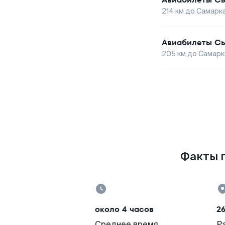
214
км до
Самарк
Авиабилеты
Сы
205
км до
Самарк
Факты п
около 4 часов
26
Среднее время
Р