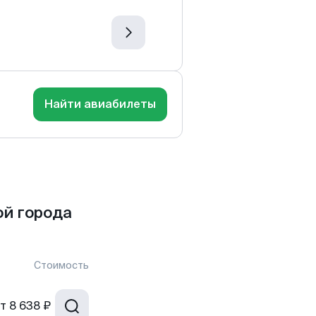
Найти авиабилеты
й города
Стоимость
т
8 638 ₽