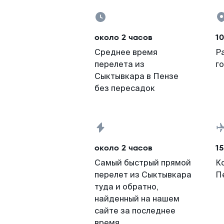
около 2 часов
10
Среднее время
Р
перелета из
г
Сыктывкара в Пензе
без пересадок
около 2 часов
15
Самый быстрый прямой
К
перелет из Сыктывкара
П
туда и обратно,
найденный на нашем
сайте за последнее
время