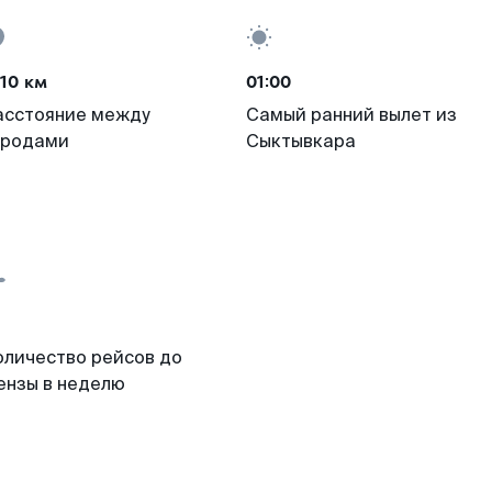
10 км
01:00
асстояние между
Самый ранний вылет из
ородами
Сыктывкара
оличество рейсов до
ензы в неделю