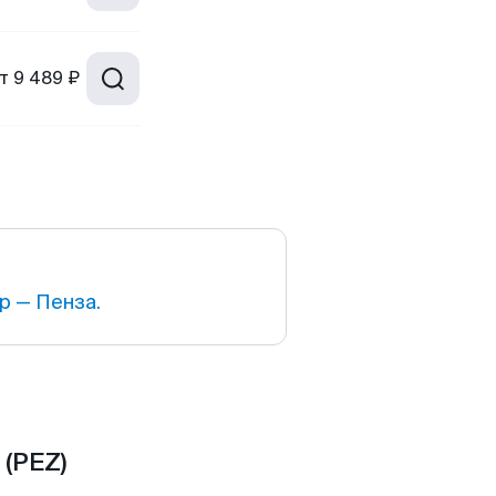
т
9 489 ₽
 — Пенза.
(PEZ)