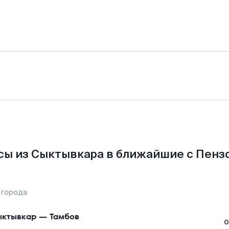
сы из Сыктывкара в ближайшие с Пензо
 города
ктывкар
—
Тамбов
о