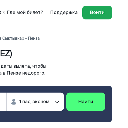
Где мой билет?
Поддержка
Войти
в Сыктывкар - Пенза
EZ)
 даты вылета, чтобы
а в Пензе недорого.
Найти