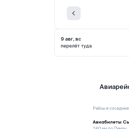
9 авг, вс
перелёт туда
Авиарей
Рейсы в соседние
Авиабилеты
Сы
240
км до
Пензы