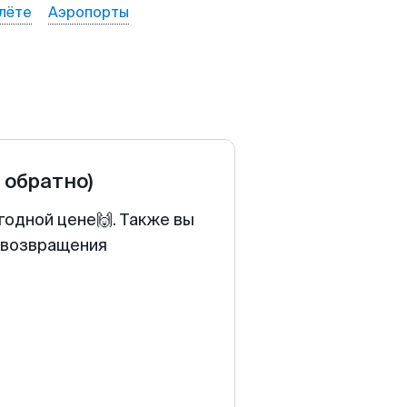
лёте
Аэропорты
и обратно)
годной цене🙌. Также вы
у возвращения