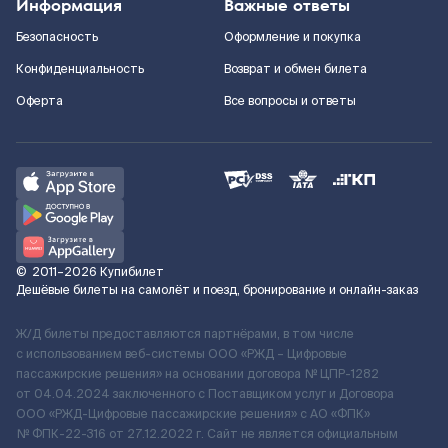
Информация
Важные ответы
Безопасность
Оформление и покупка
Конфиденциальность
Возврат и обмен билета
Оферта
Все вопросы и ответы
©
2011–2026
Купибилет
Дешёвые билеты на самолёт и поезд, бронирование и онлайн-заказ
Ж/Д билеты предоставляются партнёрами, в том числе
с использованием веб-системы ООО «РЖД – Цифровые
пассажирские решения» на основании договора № ЦПР-1282
от 04.04.2024 заключенного с Поставщиком услуг и Договора
ООО «РЖД-Цифровые пассажирские решения» c АО «ФПК»
№ ФПК-22-316 от 27.12.2022 г. Сайт не является официальным