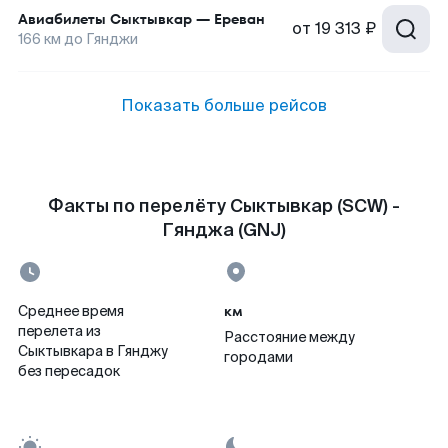
Авиабилеты
Сыктывкар
—
Ереван
от
19 313 ₽
166
км до
Гянджи
Показать больше рейсов
Факты по перелёту Сыктывкар (SCW) -
Гянджа (GNJ)
км
Среднее время
перелета из
Расстояние между
Сыктывкара в Гянджу
городами
без пересадок