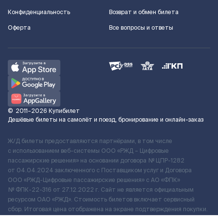
Конфиденциальность
Возврат и обмен билета
Оферта
Все вопросы и ответы
©
2011–2026
Купибилет
Дешёвые билеты на самолёт и поезд, бронирование и онлайн-заказ
Ж/Д билеты предоставляются партнёрами, в том числе
с использованием веб-системы ООО «РЖД – Цифровые
пассажирские решения» на основании договора № ЦПР-1282
от 04.04.2024 заключенного с Поставщиком услуг и Договора
ООО «РЖД-Цифровые пассажирские решения» c АО «ФПК»
№ ФПК-22-316 от 27.12.2022 г. Сайт не является официальным
ресурсом ОАО «РЖД». Стоимость билетов включает сервисный
сбор. Итоговая цена отображена на экране подтверждения покупки.