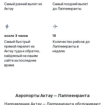
Самый ранний вылет из
Самый поздний вылет
Актау
до Лаппеенранты
около 3 часов
15
Самый быстрый
Количество рейсов до
прямой перелет из
Лаппеенранты в
Актау туда и обратно,
неделю
найденный на нашем
сайте за последнее
время
Аэропорты Актау — Лаппеенранта
Направление Актау — Лаппеенранта обслуживают