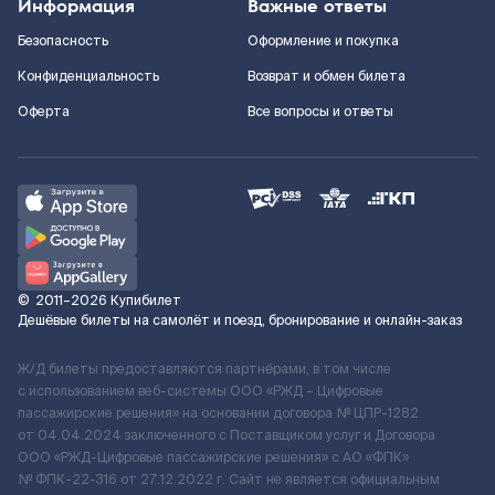
Информация
Важные ответы
Безопасность
Оформление и покупка
Конфиденциальность
Возврат и обмен билета
Оферта
Все вопросы и ответы
©
2011–2026
Купибилет
Дешёвые билеты на самолёт и поезд, бронирование и онлайн-заказ
Ж/Д билеты предоставляются партнёрами, в том числе
с использованием веб-системы ООО «РЖД – Цифровые
пассажирские решения» на основании договора № ЦПР-1282
от 04.04.2024 заключенного с Поставщиком услуг и Договора
ООО «РЖД-Цифровые пассажирские решения» c АО «ФПК»
№ ФПК-22-316 от 27.12.2022 г. Сайт не является официальным