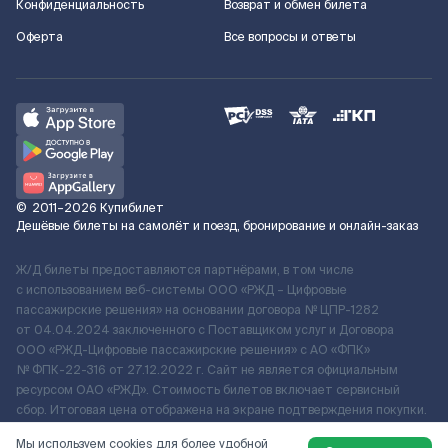
Конфиденциальность
Возврат и обмен билета
Оферта
Все вопросы и ответы
©
2011–2026
Купибилет
Дешёвые билеты на самолёт и поезд, бронирование и онлайн-заказ
Ж/Д билеты предоставляются партнёрами, в том числе
с использованием веб-системы ООО «РЖД – Цифровые
пассажирские решения» на основании договора № ЦПР-1282
от 04.04.2024 заключенного с Поставщиком услуг и Договора
ООО «РЖД-Цифровые пассажирские решения» c АО «ФПК»
№ ФПК-22-316 от 27.12.2022 г. Сайт не является официальным
ресурсом ОАО «РЖД». Стоимость билетов включает сервисный
сбор. Итоговая цена отображена на экране подтверждения покупки.
По вопросам рассмотрения обращений, жалоб, претензий граждан
Мы используем cookies для более удобной