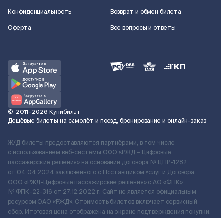
Конфиденциальность
Возврат и обмен билета
Оферта
Все вопросы и ответы
©
2011–2026
Купибилет
Дешёвые билеты на самолёт и поезд, бронирование и онлайн-заказ
Ж/Д билеты предоставляются партнёрами, в том числе
с использованием веб-системы ООО «РЖД – Цифровые
пассажирские решения» на основании договора № ЦПР-1282
от 04.04.2024 заключенного с Поставщиком услуг и Договора
ООО «РЖД-Цифровые пассажирские решения» c АО «ФПК»
№ ФПК-22-316 от 27.12.2022 г. Сайт не является официальным
ресурсом ОАО «РЖД». Стоимость билетов включает сервисный
сбор. Итоговая цена отображена на экране подтверждения покупки.