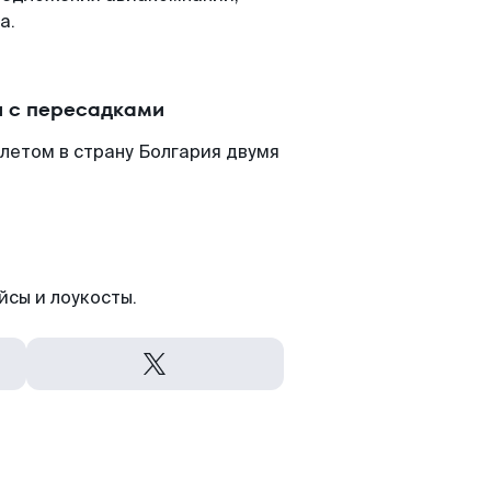
а.
и с пересадками
летом в страну Болгария двумя
йсы и лоукосты.