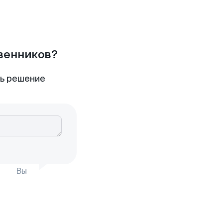
твенников?
ть решение
Вы