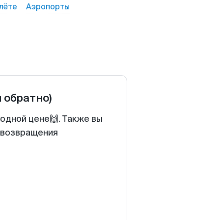
лёте
Аэропорты
и обратно)
годной цене🙌. Также вы
у возвращения