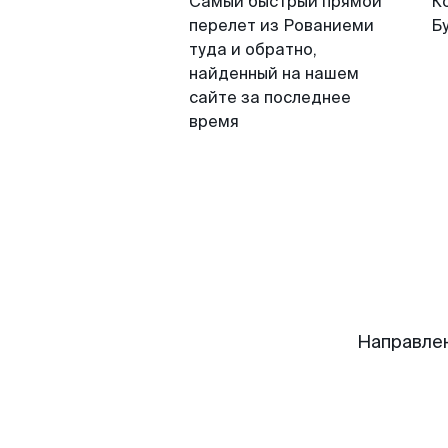
Самый быстрый прямой
К
перелет из Рованиеми
Б
туда и обратно,
найденный на нашем
сайте за последнее
время
Направле