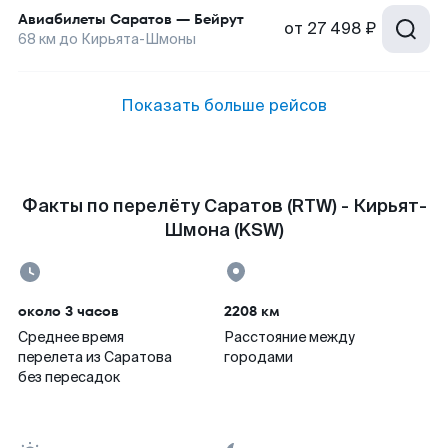
Авиабилеты
Саратов
—
Бейрут
от
27 498 ₽
68
км до
Кирьята-Шмоны
Показать больше рейсов
Факты по перелёту Саратов (RTW) - Кирьят-
Шмона (KSW)
около 3 часов
2208 км
Среднее время
Расстояние между
перелета из Саратова
городами
без пересадок