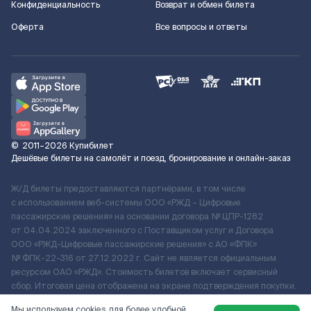
Конфиденциальность
Возврат и обмен билета
Оферта
Все вопросы и ответы
©
2011–2026
Купибилет
Дешёвые билеты на самолёт и поезд, бронирование и онлайн-заказ
Ж/Д билеты предоставляются партнёрами, в том числе
с использованием веб-системы ООО «РЖД – Цифровые
пассажирские решения» на основании договора № ЦПР-1282
от 04.04.2024 заключенного с Поставщиком услуг и Договора
ООО «РЖД-Цифровые пассажирские решения» c АО «ФПК»
№ ФПК-22-316 от 27.12.2022 г. Сайт не является официальным
ресурсом ОАО «РЖД». Стоимость билетов включает сервисный
сбор. Итоговая цена отображена на экране подтверждения покупки.
По вопросам рассмотрения обращений, жалоб, претензий граждан
Мы используем cookies для более удобной