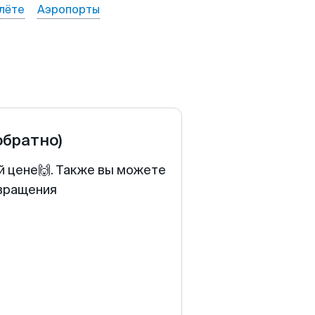
лёте
Аэропорты
обратно)
й цене🙌. Также вы можете
звращения