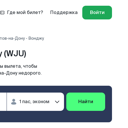
Где мой билет?
Поддержка
Войти
тов-на-Дону - Вонджу
 (WJU)
ы вылета, чтобы
на-Дону недорого.
Найти