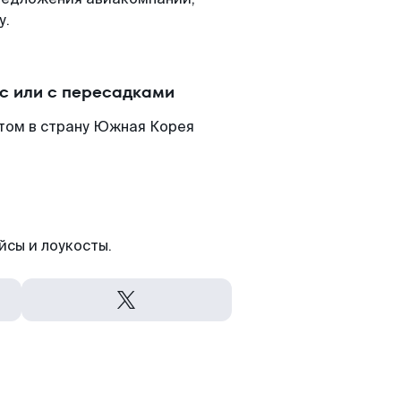
у.
с или с пересадками
том в страну Южная Корея
йсы и лоукосты.