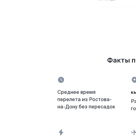
Факты п
к
Среднее время
перелета из Ростова-
Р
на-Дону без пересадок
г