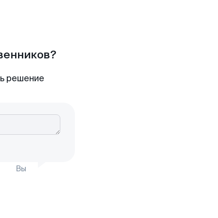
твенников?
ть решение
Вы