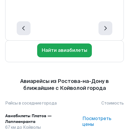
Найти авиабилеты
Авиарейсы из Ростова-на-Дону в
ближайшие с Койволой города
Рейсы в соседние города
Стоимость
Авиабилеты
Платов
—
Посмотреть
Лаппеенранта
цены
67
км до
Койволы