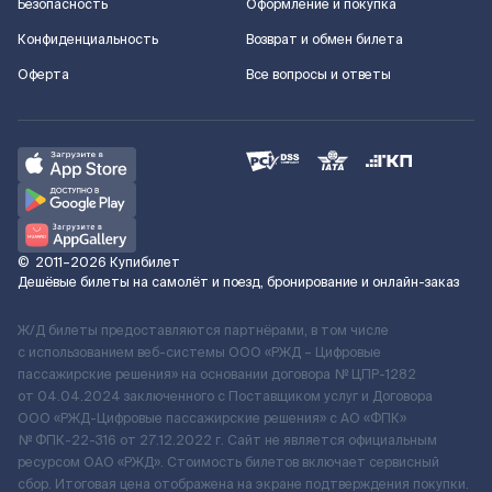
Безопасность
Оформление и покупка
Конфиденциальность
Возврат и обмен билета
Оферта
Все вопросы и ответы
©
2011–2026
Купибилет
Дешёвые билеты на самолёт и поезд, бронирование и онлайн-заказ
Ж/Д билеты предоставляются партнёрами, в том числе
с использованием веб-системы ООО «РЖД – Цифровые
пассажирские решения» на основании договора № ЦПР-1282
от 04.04.2024 заключенного с Поставщиком услуг и Договора
ООО «РЖД-Цифровые пассажирские решения» c АО «ФПК»
№ ФПК-22-316 от 27.12.2022 г. Сайт не является официальным
ресурсом ОАО «РЖД». Стоимость билетов включает сервисный
сбор. Итоговая цена отображена на экране подтверждения покупки.