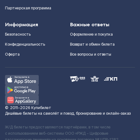
Партнерская программа
Информация
Важные ответы
Безопасность
Оформление и покупка
Конфиденциальность
Возврат и обмен билета
Оферта
Все вопросы и ответы
©
2011–2026
Купибилет
Дешёвые билеты на самолёт и поезд, бронирование и онлайн-заказ
Ж/Д билеты предоставляются партнёрами, в том числе
с использованием веб-системы ООО «РЖД – Цифровые
пассажирские решения» на основании договора № ЦПР-1282