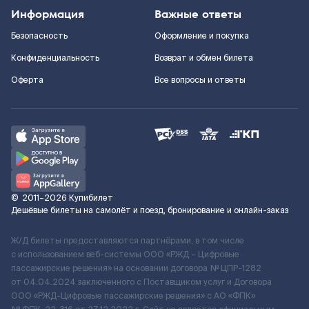
Информация
Важные ответы
Безопасность
Оформление и покупка
Конфиденциальность
Возврат и обмен билета
Оферта
Все вопросы и ответы
©
2011–2026
Купибилет
Дешёвые билеты на самолёт и поезд, бронирование и онлайн-заказ
Ж/Д билеты предоставляются партнёрами, в том числе
с использованием веб-системы ООО «РЖД – Цифровые
пассажирские решения» на основании договора № ЦПР-1282
от 04.04.2024 заключенного с Поставщиком услуг и Договора
ООО «РЖД-Цифровые пассажирские решения» c АО «ФПК»