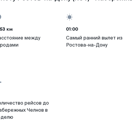
53 км
01:00
асстояние между
Самый ранний вылет из
ородами
Ростова-на-Дону
оличество рейсов до
абережных Челнов в
еделю