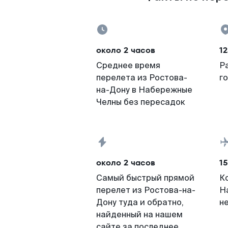
около 2 часов
12
Среднее время
Р
перелета из Ростова-
г
на-Дону в Набережные
Челны без пересадок
около 2 часов
15
Самый быстрый прямой
К
перелет из Ростова-на-
Н
Дону туда и обратно,
н
найденный на нашем
сайте за последнее