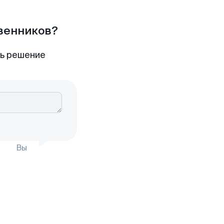
твенников?
ть решение
Вы