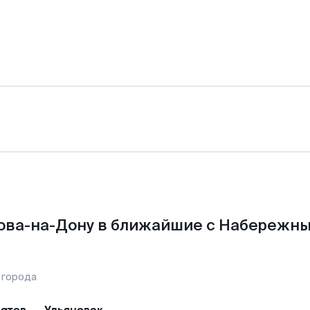
ова-на-Дону в ближайшие с Набережн
 города
атов
—
Ульяновск