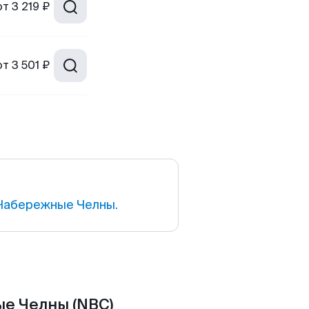
от
3 219 ₽
от
3 501 ₽
Набережные Челны.
ые Челны (NBC)