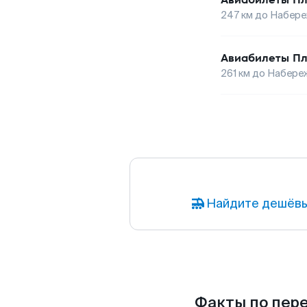
247
км до
Набере
Авиабилеты
Пл
261
км до
Набере
Найдите дешёвы
Факты по пере