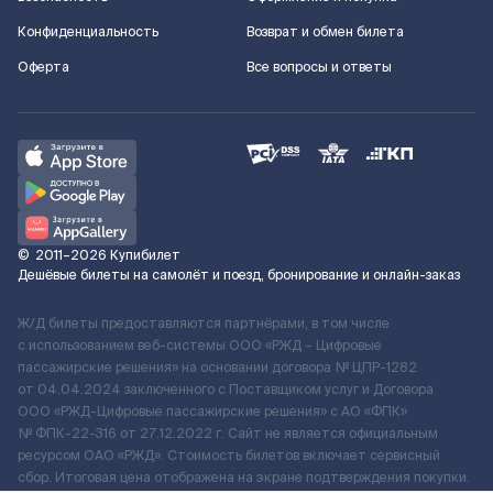
Конфиденциальность
Возврат и обмен билета
Оферта
Все вопросы и ответы
©
2011–2026
Купибилет
Дешёвые билеты на самолёт и поезд, бронирование и онлайн-заказ
Ж/Д билеты предоставляются партнёрами, в том числе
с использованием веб-системы ООО «РЖД – Цифровые
пассажирские решения» на основании договора № ЦПР-1282
от 04.04.2024 заключенного с Поставщиком услуг и Договора
ООО «РЖД-Цифровые пассажирские решения» c АО «ФПК»
№ ФПК-22-316 от 27.12.2022 г. Сайт не является официальным
ресурсом ОАО «РЖД». Стоимость билетов включает сервисный
сбор. Итоговая цена отображена на экране подтверждения покупки.