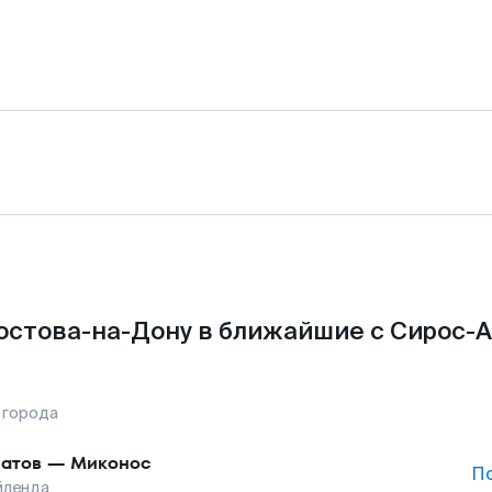
остова-на-Дону в ближайшие с Сирос-
 города
атов
—
Миконос
П
йленда