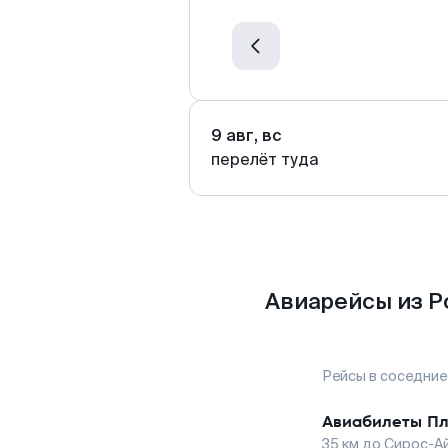
9 авг, вс
перелёт туда
Авиарейсы из Р
Рейсы в соседние
Авиабилеты
Пл
35
км до
Сирос-А