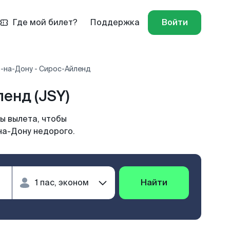
Где мой билет?
Поддержка
Войти
-на-Дону - Сирос-Айленд
енд (JSY)
ы вылета, чтобы
на-Дону недорого.
Найти