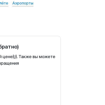
лёте
Аэропорты
обратно)
й цене🙌. Также вы можете
звращения