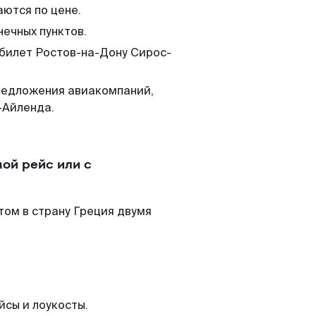
аются по цене.
нечных пунктов.
 билет Ростов-на-Дону Сирос-
редложения авиакомпаний,
-Айленда.
ой рейс или с
том в страну Греция двумя
йсы и лоукосты.