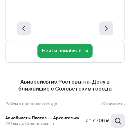
Найти авиабилеты
Авиарейсы из Ростова-на-Дону в
ближайшие с Соловетским города
Рейсы в соседние города
Стоимость
Авиабилеты
Платов
—
Архангельск
от
7 706 ₽
241
км до
Соловетского