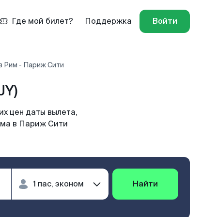
Где мой билет?
Поддержка
Войти
в Рим - Париж Сити
JY)
х цен даты вылета,
има в Париж Сити
Найти