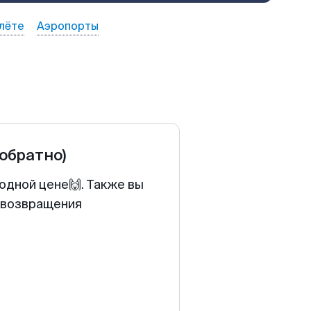
лёте
Аэропорты
 обратно)
одной цене🙌. Также вы
у возвращения