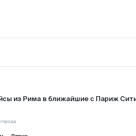
йсы из Рима в ближайшие с Париж Сити
 города
им
—
Париж