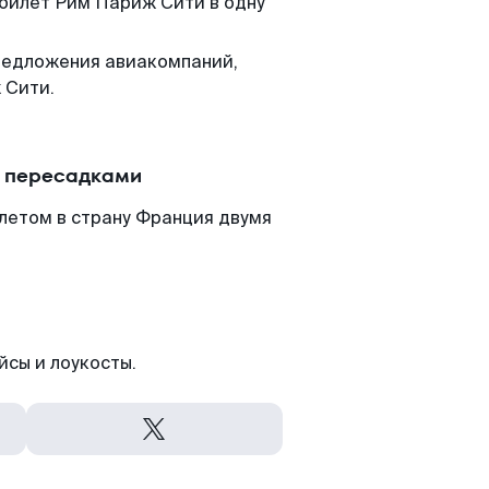
 билет Рим Париж Сити в одну
редложения авиакомпаний,
 Сити.
с пересадками
летом в страну Франция двумя
йсы и лоукосты.