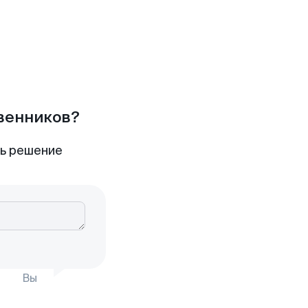
твенников?
ть решение
Вы