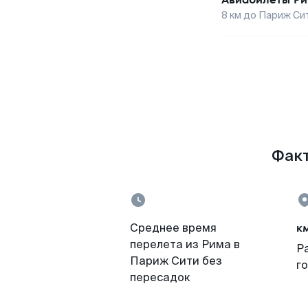
8
км до
Париж Си
Факт
к
Среднее время
перелета из Рима в
Р
Париж Сити без
г
пересадок