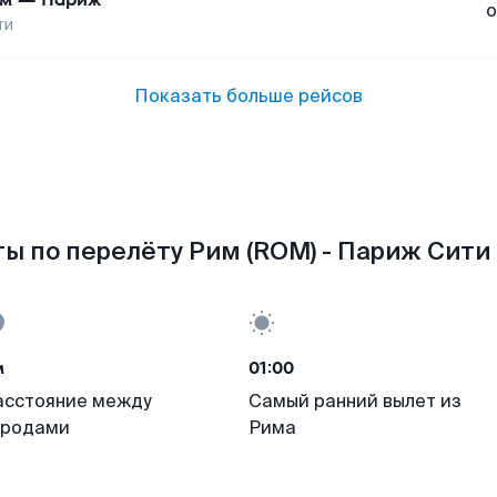
о
ти
Показать больше рейсов
ы по перелёту Рим (ROM) - Париж Сити 
м
01:00
асстояние между
Самый ранний вылет из
ородами
Рима