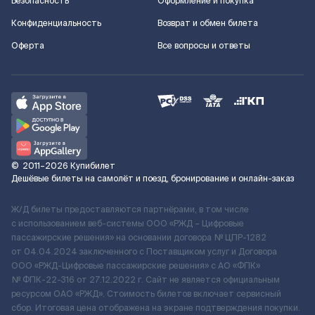
Безопасность
Оформление и покупка
Конфиденциальность
Возврат и обмен билета
Оферта
Все вопросы и ответы
©
2011–2026
Купибилет
Дешёвые билеты на самолёт и поезд, бронирование и онлайн-заказ
Ж/Д билеты предоставляются партнёрами, в том числе
с использованием веб-системы ООО «РЖД – Цифровые
пассажирские решения» на основании договора № ЦПР-1282
от 04.04.2024 заключенного с Поставщиком услуг и Договора
ООО «РЖД-Цифровые пассажирские решения» c АО «ФПК»
№ ФПК-22-316 от 27.12.2022 г. Сайт не является официальным
ресурсом ОАО «РЖД». Стоимость билетов включает сервисный
сбор. Итоговая цена отображена на экране подтверждения покупки.