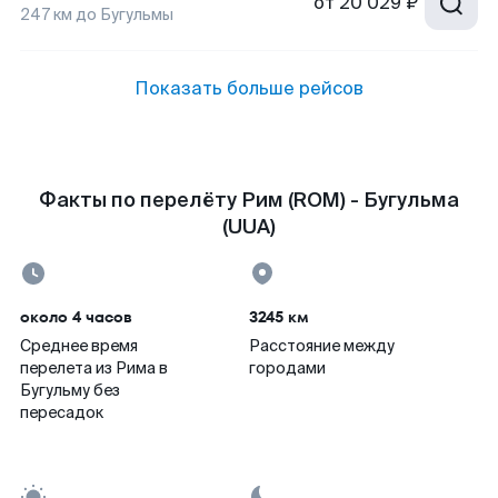
от
20 029 ₽
247
км до
Бугульмы
Показать больше рейсов
Факты по перелёту Рим (ROM) - Бугульма
(UUA)
около 4 часов
3245 км
Среднее время
Расстояние между
перелета из Рима в
городами
Бугульму без
пересадок