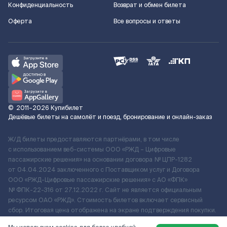
Конфиденциальность
Возврат и обмен билета
Оферта
Все вопросы и ответы
©
2011–2026
Купибилет
Дешёвые билеты на самолёт и поезд, бронирование и онлайн-заказ
Ж/Д билеты предоставляются партнёрами, в том числе
с использованием веб-системы ООО «РЖД – Цифровые
пассажирские решения» на основании договора № ЦПР-1282
от 04.04.2024 заключенного с Поставщиком услуг и Договора
ООО «РЖД-Цифровые пассажирские решения» c АО «ФПК»
№ ФПК-22-316 от 27.12.2022 г. Сайт не является официальным
ресурсом ОАО «РЖД». Стоимость билетов включает сервисный
сбор. Итоговая цена отображена на экране подтверждения покупки.
По вопросам рассмотрения обращений, жалоб, претензий граждан