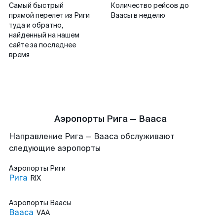
Самый быстрый
Количество рейсов до
прямой перелет из Риги
Ваасы в неделю
туда и обратно,
найденный на нашем
сайте за последнее
время
Аэропорты Рига — Вааса
Направление Рига — Вааса обслуживают
следующие аэропорты
Аэропорты
Риги
Рига
RIX
Аэропорты
Ваасы
Вааса
VAA