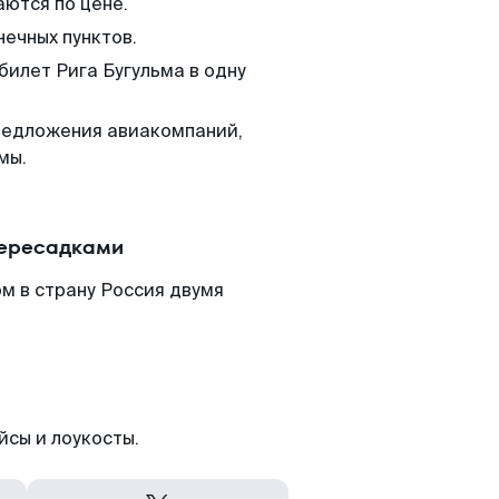
аются по цене.
нечных пунктов.
билет Рига Бугульма в одну
редложения авиакомпаний,
мы.
пересадками
м в страну Россия двумя
йсы и лоукосты.