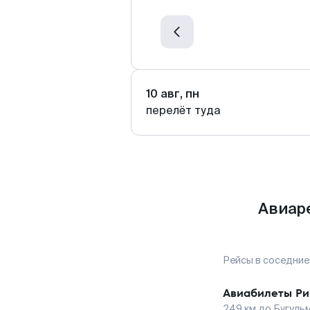
10 авг, пн
перелёт туда
Авиаре
Рейсы в соседние
Авиабилеты
Ри
249
км до
Бугуль