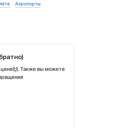
лёте
Аэропорты
обратно)
й цене🙌. Также вы можете
звращения