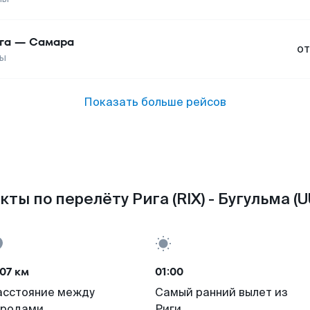
га
—
Самара
от
мы
Показать больше рейсов
кты по перелёту Рига (RIX) - Бугульма (U
07 км
01:00
асстояние между
Самый ранний вылет из
ородами
Риги