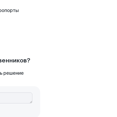
эропорты
твенников?
ть решение