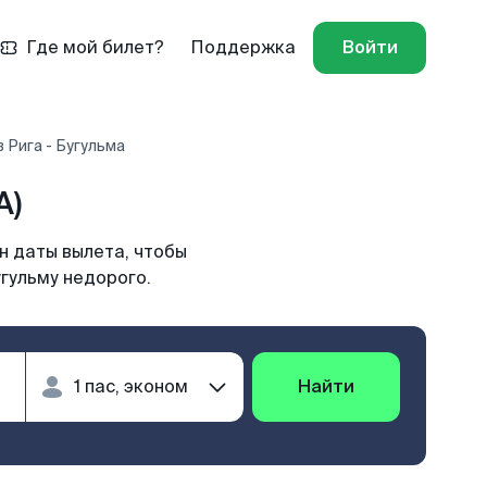
Где мой билет?
Поддержка
Войти
 Рига - Бугульма
A)
н даты вылета, чтобы
угульму недорого.
Найти