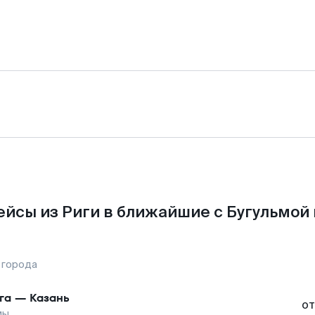
йсы из Риги в ближайшие с Бугульмой
 города
га
—
Казань
от
мы