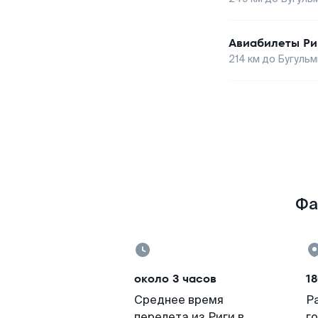
Авиабилеты
Ри
214
км до
Бугуль
Фа
около 3 часов
18
Среднее время
Р
перелета из Риги в
г