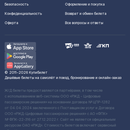
Безопасность
Оформление и покупка
Конфиденциальность
Возврат и обмен билета
Оферта
Все вопросы и ответы
©
2011–2026
Купибилет
Дешёвые билеты на самолёт и поезд, бронирование и онлайн-заказ
Ж/Д билеты предоставляются партнёрами, в том числе
с использованием веб-системы ООО «РЖД – Цифровые
пассажирские решения» на основании договора № ЦПР-1282
от 04.04.2024 заключенного с Поставщиком услуг и Договора
ООО «РЖД-Цифровые пассажирские решения» c АО «ФПК»
№ ФПК-22-316 от 27.12.2022 г. Сайт не является официальным
ресурсом ОАО «РЖД». Стоимость билетов включает сервисный