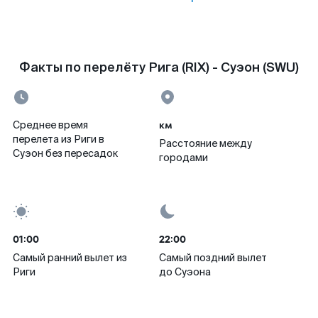
Факты по перелёту Рига (RIX) - Суэон (SWU)
км
Среднее время
перелета из Риги в
Расстояние между
Суэон без пересадок
городами
01:00
22:00
Самый ранний вылет из
Самый поздний вылет
Риги
до Суэона