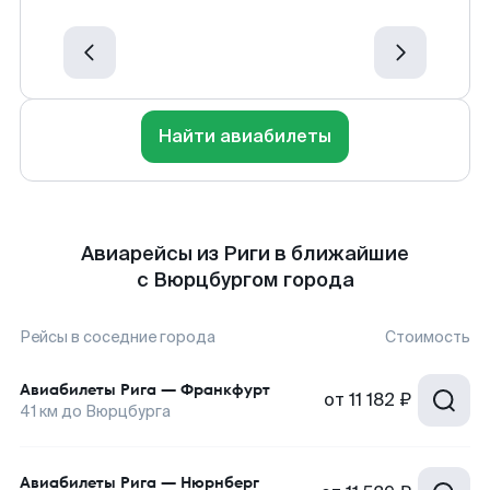
Найти авиабилеты
Авиарейсы из Риги в ближайшие
с Вюрцбургом города
Рейсы в соседние города
Стоимость
Авиабилеты
Рига
—
Франкфурт
от
11 182 ₽
41
км до
Вюрцбурга
Авиабилеты
Рига
—
Нюрнберг