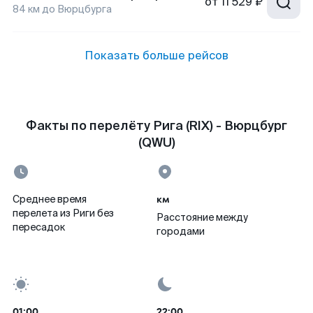
от
11 529 ₽
84
км до
Вюрцбурга
Показать больше рейсов
Факты по перелёту Рига (RIX) - Вюрцбург
(QWU)
км
Среднее время
перелета из Риги без
Расстояние между
пересадок
городами
01:00
22:00