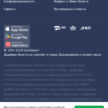
Конфиденциальность
Возврат и обмен билета
Оферта
Все вопросы и ответы
©
2011–2026
Купибилет
Дешёвые билеты на самолёт и поезд, бронирование и онлайн-заказ
Ж/Д билеты предоставляются партнёрами, в том числе
с использованием веб-системы ООО «РЖД – Цифровые
пассажирские решения» на основании договора № ЦПР-1282
от 04.04.2024 заключенного с Поставщиком услуг и Договора
ООО «РЖД-Цифровые пассажирские решения» c АО «ФПК»
№ ФПК-22-316 от 27.12.2022 г. Сайт не является официальным
ресурсом ОАО «РЖД». Стоимость билетов включает сервисный
сбор. Итоговая цена отображена на экране подтверждения покупки.
По вопросам рассмотрения обращений, жалоб, претензий граждан
Мы используем cookies для более удобной