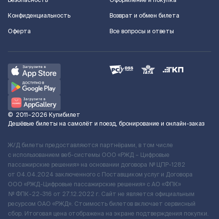
Безопасность
Оформление и покупка
Конфиденциальность
Возврат и обмен билета
Оферта
Все вопросы и ответы
©
2011–2026
Купибилет
Дешёвые билеты на самолёт и поезд, бронирование и онлайн-заказ
Ж/Д билеты предоставляются партнёрами, в том числе
с использованием веб-системы ООО «РЖД – Цифровые
пассажирские решения» на основании договора № ЦПР-1282
от 04.04.2024 заключенного с Поставщиком услуг и Договора
ООО «РЖД-Цифровые пассажирские решения» c АО «ФПК»
№ ФПК-22-316 от 27.12.2022 г. Сайт не является официальным
ресурсом ОАО «РЖД». Стоимость билетов включает сервисный
сбор. Итоговая цена отображена на экране подтверждения покупки.