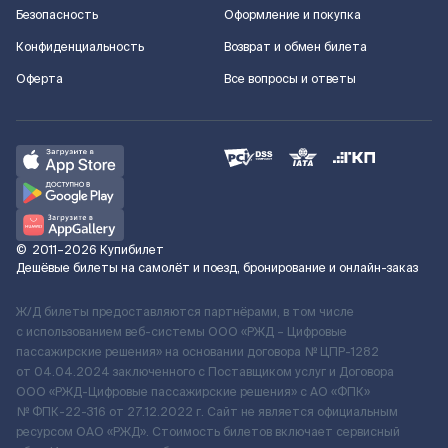
Безопасность
Оформление и покупка
Конфиденциальность
Возврат и обмен билета
Оферта
Все вопросы и ответы
©
2011–2026
Купибилет
Дешёвые билеты на самолёт и поезд, бронирование и онлайн-заказ
Ж/Д билеты предоставляются партнёрами, в том числе
с использованием веб-системы ООО «РЖД – Цифровые
пассажирские решения» на основании договора № ЦПР-1282
от 04.04.2024 заключенного с Поставщиком услуг и Договора
ООО «РЖД-Цифровые пассажирские решения» c АО «ФПК»
№ ФПК-22-316 от 27.12.2022 г. Сайт не является официальным
ресурсом ОАО «РЖД». Стоимость билетов включает сервисный