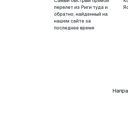
Самый быстрый прямой
К
перелет из Риги туда и
Я
обратно, найденный на
нашем сайте за
последнее время
Напра