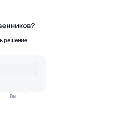
твенников?
ть решение
Вы