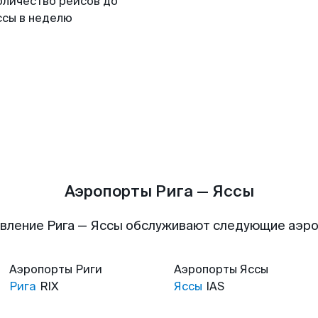
оличество рейсов до
ссы в неделю
Аэропорты Рига — Яссы
вление Рига — Яссы обслуживают следующие аэр
Аэропорты
Риги
Аэропорты
Яссы
Рига
RIX
Яссы
IAS