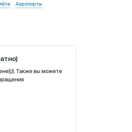
лёте
Аэропорты
ратно)
цене🙌. Также вы можете
звращения