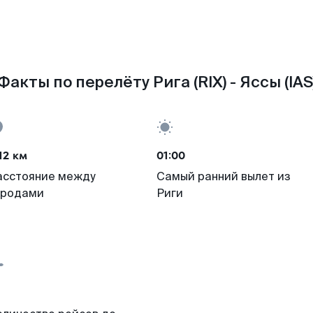
Факты по перелёту Рига (RIX) - Яссы (IAS
12 км
01:00
асстояние между
Самый ранний вылет из
ородами
Риги