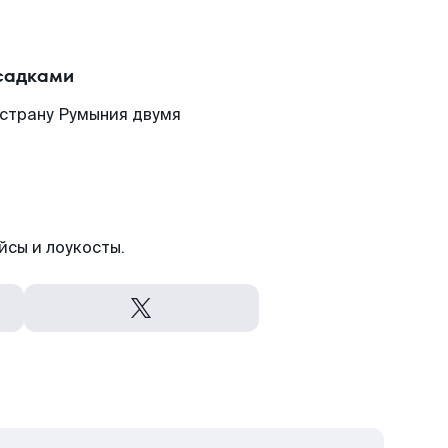
есадками
 страну Румыния двумя
йсы и лоукосты.