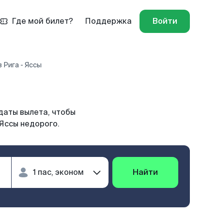
Где мой билет?
Поддержка
Войти
 Рига - Яссы
даты вылета, чтобы
 Яссы недорого.
Найти