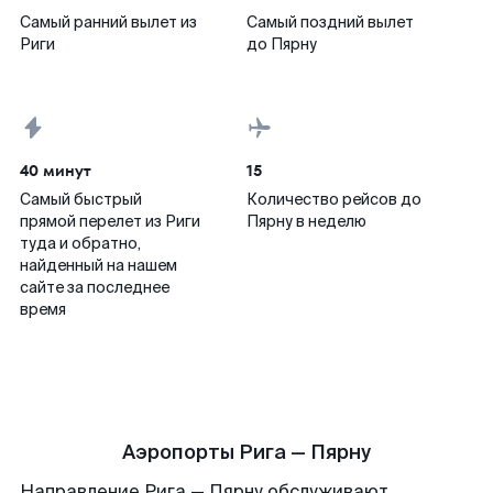
Самый ранний вылет из
Самый поздний вылет
Риги
до Пярну
40 минут
15
Самый быстрый
Количество рейсов до
прямой перелет из Риги
Пярну в неделю
туда и обратно,
найденный на нашем
сайте за последнее
время
Аэропорты Рига — Пярну
Направление Рига — Пярну обслуживают