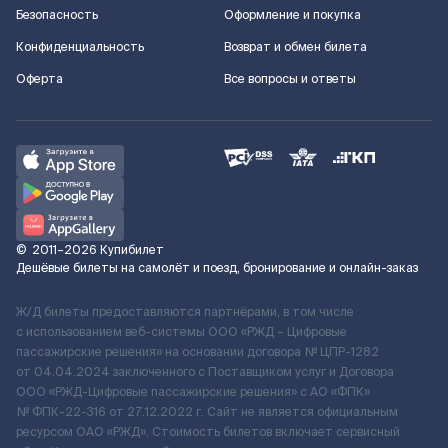
Безопасность
Оформление и покупка
Конфиденциальность
Возврат и обмен билета
Оферта
Все вопросы и ответы
©
2011–2026
Купибилет
Дешёвые билеты на самолёт и поезд, бронирование и онлайн-заказ
Ж/Д билеты предоставляются партнёрами, в том числе
с использованием веб-системы ООО «РЖД – Цифровые
пассажирские решения» на основании договора № ЦПР-1282
от 04.04.2024 заключенного с Поставщиком услуг и Договора
ООО «РЖД-Цифровые пассажирские решения» c АО «ФПК»
№ ФПК-22-316 от 27.12.2022 г. Сайт не является официальным
ресурсом ОАО «РЖД». Стоимость билетов включает сервисный