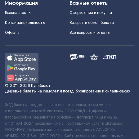
Информация
Важные ответы
Безопасность
Оформление и покупка
Конфиденциальность
Возврат и обмен билета
Оферта
Все вопросы и ответы
©
2011–2026
Купибилет
Дешёвые билеты на самолёт и поезд, бронирование и онлайн-заказ
Ж/Д билеты предоставляются партнёрами, в том числе
с использованием веб-системы ООО «РЖД – Цифровые
пассажирские решения» на основании договора № ЦПР-1282
от 04.04.2024 заключенного с Поставщиком услуг и Договора
ООО «РЖД-Цифровые пассажирские решения» c АО «ФПК»
№ ФПК-22-316 от 27.12.2022 г. Сайт не является официальным